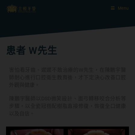
Menu
患者 W先生
害怕看牙齒、遲遲不敢治療的W先生，在陳鵬宇醫
師耐心進行口腔衛生教育後，才下定決心改善口腔
外觀與健康。
陳鵬宇醫師以DSD微笑設計、面弓轉移咬合分析等
步驟，以全瓷冠搭配樹脂直接修復，恢復全口健康
以及自信。