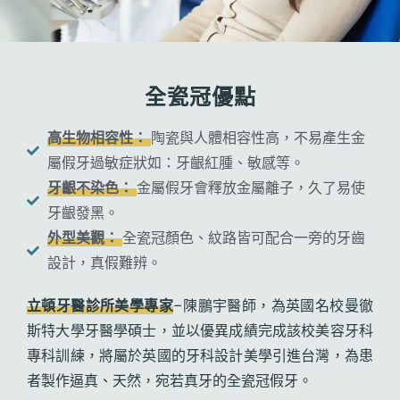
全瓷冠優點
高生物相容性：
陶瓷與人體相容性高，不易產生金
屬假牙過敏症狀如：牙齦紅腫、敏感等。
牙齦不染色：
金屬假牙會釋放金屬離子，久了易使
牙齦發黑。
外型美觀：
全瓷冠顏色、紋路皆可配合一旁的牙齒
設計，真假難辨。
立頓牙醫診所美學專家
–陳鵬宇醫師，為英國名校曼徹
斯特大學牙醫學碩士，並以優異成績完成該校美容牙科
專科訓練，將屬於英國的牙科設計美學引進台灣，為患
者製作逼真、天然，宛若真牙的全瓷冠假牙。