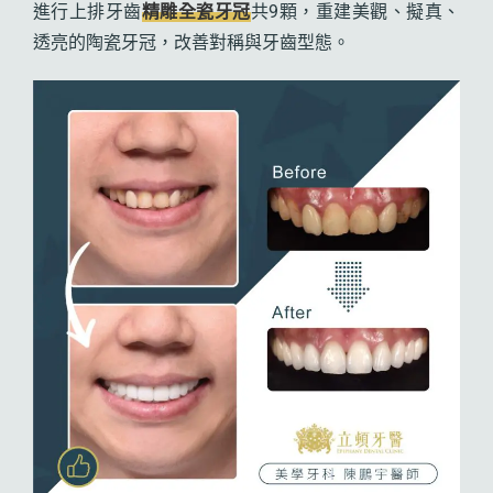
進行上排牙齒
精雕全瓷牙冠
共9顆，重建美觀、擬真、
透亮的陶瓷牙冠，改善對稱與牙齒型態。