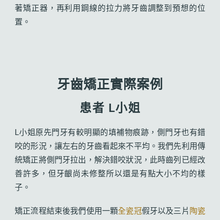
著矯正器，再利用鋼線的拉力將牙齒調整到預想的位
置。
牙齒矯正實際案例
患者 L小姐
L小姐原先門牙有較明顯的填補物痕跡，側門牙也有錯
咬的形況，讓左右的牙齒看起來不平均。我們先利用傳
統矯正將側門牙拉出，解決錯咬狀況，此時齒列已經改
善許多，但牙齦尚未修整所以還是有點大小不均的樣
子。
矯正流程結束後我們使用一顆
全瓷冠
假牙以及三片
陶瓷