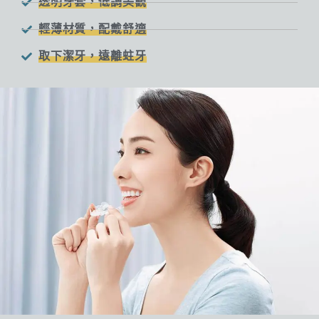
透明牙套，低調美觀
輕薄材質，配戴舒適
取下潔牙，遠離蛀牙