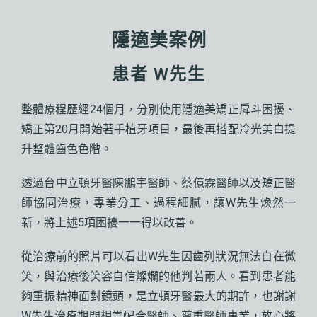
隱適美案例
患者 W先生
整體療程歷經24個月，分別使用隱適美矯正戽斗困擾、
矯正第20月開始著手植牙項目，最後再搭配冷光美白提
升整體齒色色階。
透過台中立頓牙醫陳鵬宇醫師、蔡億霖醫師以及矯正醫
師協同治療，專業分工、過程細膩，讓W先生煥然一
新，將上述5項困擾一一得以改善。
從治療前的照片可以看出W先生因齒列狀況無法自在微
笑，與治療後笑容自信燦爛的他判若兩人。看到患者能
夠重振精神面對鏡頭，是立頓牙醫最大的期許，也謝謝
W先生治療期間相當配合醫師、尊重醫師專業，放心將