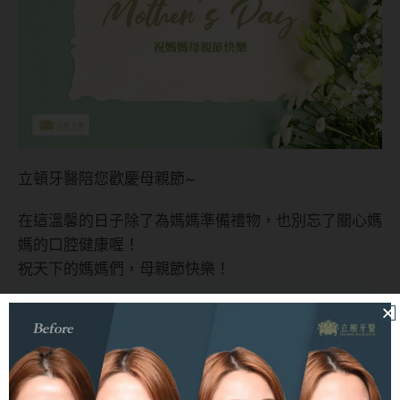
立頓牙醫陪您歡慶母親節~
在這溫馨的日子除了為媽媽準備禮物，也別忘了關心媽
媽的口腔健康喔！
祝天下的媽媽們，母親節快樂！
位於台中市北屯區的立頓牙醫提供陶瓷美白貼片、隱適
美隱形矯正、人工植牙、牙周病治療、全口重建、兒童
塗氟、健保牙科等多項專業牙科療程，期望幫助每一位
患者擁有健康的口腔，恢復自信笑容，歡迎來電04-