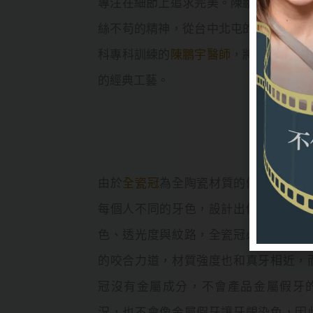
專注在細節上追求完美。陳鵬宇醫師為
絲不苟的精神，從台中北屯的立頓牙醫
科專科訓練的
陳鵬宇醫師
，將英國牙科
的經典工藝。
由於
全瓷冠
為全陶瓷材質的假牙牙冠，
每個人不同的牙色，設計出個人化激近
色、透光度與紋路，全瓷冠必須承受和
的咬合力道，材質強度也和真牙相近，
冠沒有金屬成分，不會產品金屬假牙
況，也不會像金屬假牙讓牙齦染色，因