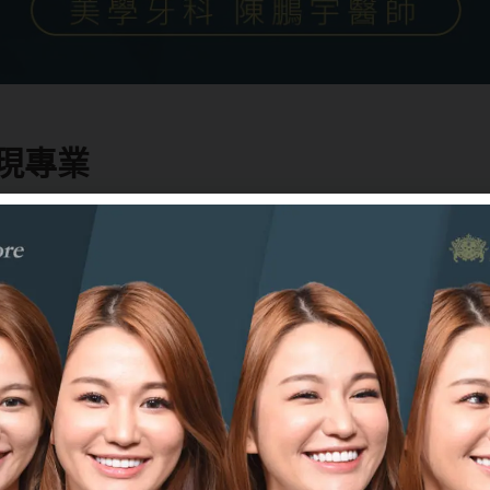
現專業
的自信！從事語言治療師工作的廖先生，原本舊有使用的金
脂補綴物也已泛黃，並且出現嚴重蛀牙。廖先生追求工作上
確自然的發音時，他認為自己因為牙齒的各種狀況，會影響
醫
就診。英國美容牙科專科醫師陳鵬宇以精雕全瓷牙冠等治
色，讓廖先生在工作上可以放心呈現專業。
發展，可以協助牙醫師在治療過程上省下時間，讓牙醫師更