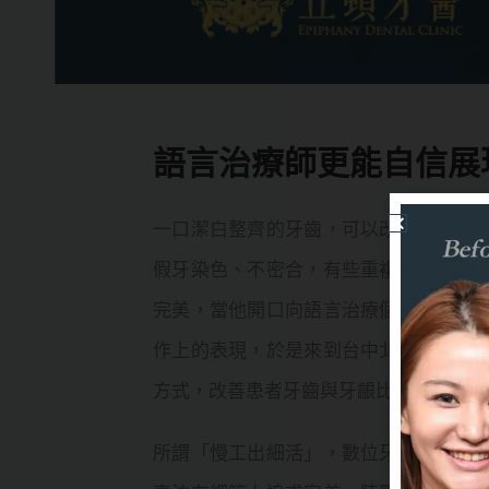
語言治療師更能自信展
一口潔白整齊的牙齒，可以改變一個人
假牙染色、不密合，有些重複多次的樹
完美，當他開口向語言治療個案示範正
作上的表現，於是來到台中北屯
立頓牙
方式，改善患者牙齒與牙齦比例，修飾牙
所謂「慢工出細活」，數位牙醫科技的