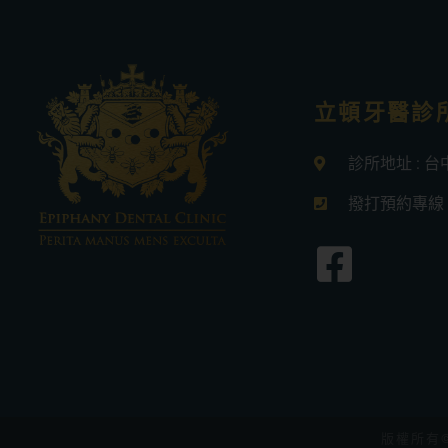
立頓牙醫診
診所地址 : 
撥打預約專線 :0
版權所有©2