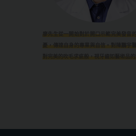
廖先生從一開始對於開口示範完美發音
憂，傳達自身的專業與自信。對陳鵬宇
對完美的吹毛求疵般，視牙齒如藝術品的