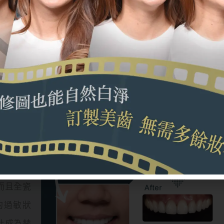
英國名校曼徹斯特大學牙醫學碩士，感染英式美學的優雅與
診所環境風格開始，便帶給患者不同的看牙體驗。受過美容
設計美學特色引進台灣，在患者的唇齒之間，完成以健康為
可以根據
真牙的顏
真牙一樣
而且全瓷
的過敏狀
此成為替