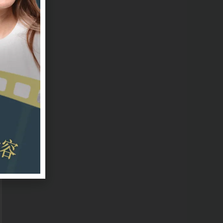
一
牙
本