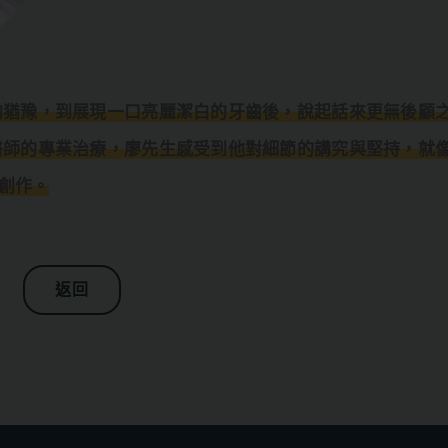
的猶豫，到展現一口亮麗潔白的牙齒後，說起話來更無後顧
醫師的專業治療，廖先生感受到他對細節的講究與堅持，就
創作。
返回