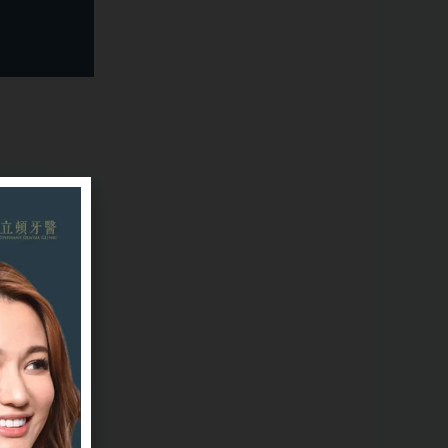
屬
的
工
療
能