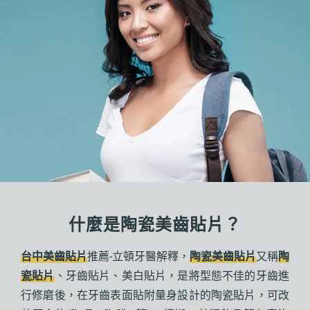
什麼是陶瓷美齒貼片？
台中美齒貼片
推薦-立頓牙醫解釋，
陶瓷美齒貼片
又稱
陶
瓷貼片
、牙齒貼片、美白貼片，
是將型態不佳的牙齒進
行修磨後，
在牙齒表面貼附量身設計的陶瓷貼片，可改