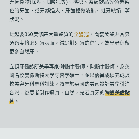
善因食物(咖哩、
咖啡…等)、檳榔、茶類飲品等色素染
色的牙齒，或牙縫過大、
牙齒輕微凌亂、蛀牙缺損…等
狀況。
比起要360度修磨大量齒質的
全瓷冠
，陶瓷美齒貼片只
須適度修磨牙齒表面，減少對牙齒的傷害，為患者保留
更多自然牙。
立頓牙醫診所美學專家-陳鵬宇醫師，陳鵬宇醫師，為英
國名校曼徹斯特大學牙醫學碩士，並以優異成績完成該
校美容牙科專科訓練，將屬於英國的美齒設計美學引進
台灣，為患者製作逼真、自然，宛若真牙的
陶瓷美齒貼
片
。