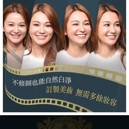
位於台中市北屯區的立頓牙醫提供
陶瓷美白貼片
、
隱適美隱形矯正
、
人工植牙
、
牙周病治療
、
全口重
建
、
健保牙科
等多項專業牙科療程，期望幫助每一
位患者擁有健康的口腔，恢復自信笑容，歡迎來電
04-2422-2101，或使用線上表單提前安排看診時間
返回