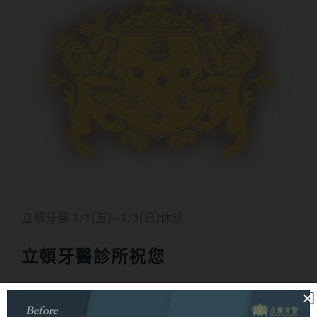
立頓牙醫 1/1(五)~1/3(日)休診
立頓牙醫診所祝您
元旦佳節 闔家團圓