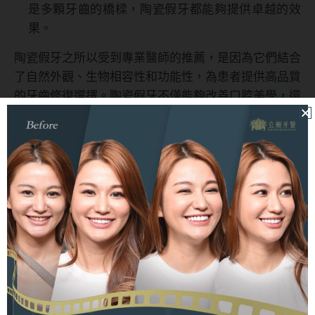
是多顆牙齒的橋樑，陶瓷假牙都能夠提供卓越的效
果。
陶瓷假牙之所以受到專業醫師的推薦，是因為它們結合
了自然外觀、生物相容性和功能性，為患者提供高品質
的牙齒修復選擇。陶瓷假牙不僅能夠改善口腔美學，還
能提供長期的舒適和耐用性。
陶瓷假牙運用範圍有哪些？
陶瓷假牙具有廣泛的應用範圍，可以用於不同的情況和
不同的位置。具體選擇使用哪種陶瓷材料通常取決於患
者的需要以及修復的位置。以下是陶瓷假牙的應用範圍
和材料選擇的一些示例：
全瓷冠
：全瓷冠因其自然的色澤和外觀而廣泛用於
前牙的修復。它們能夠很好地模擬真實的牙齒外