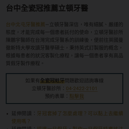
台中全瓷冠推薦立頓牙醫
台中北屯牙醫推薦
—立頓牙醫深信，唯有細膩、嚴謹的
態度，才能完成每一個患者託付的使命，立頓牙醫診所
陳鵬宇醫師在台灣完成牙醫系的訓練後，便前往英國曼
徹斯特大學攻讀牙醫學碩士，秉持英式訂製服的概念，
根據每患者的狀況客製化療程，讓每一個患者享有高品
質假牙製作療程。
如果有
全瓷冠蛀牙
問題歡迎諮詢專線
立頓牙醫診所：
04-2422-2101
預約表單：
點擊我
延伸閱讀：
牙冠套掉了怎麼處理？可以黏上去繼續
使用嗎？
延伸閱讀：
認識一日假牙，製作一日假牙時應該注