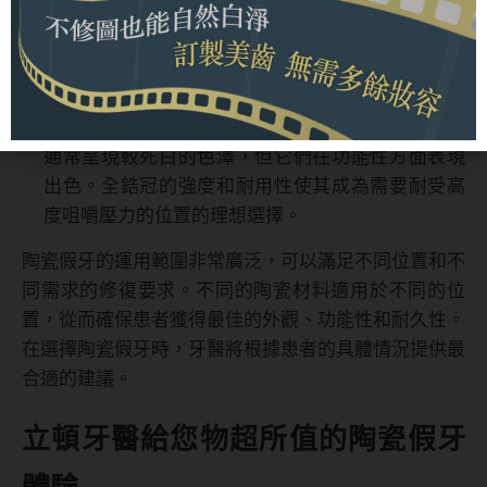
觀，使其成為改善美學效果的理想選擇。全瓷冠雖
然美觀，但硬度相對較低，因此通常不建議用於後
牙的修復，因為後牙需要更高的耐磨性。
全鋯冠
：全鋯冠具有出色的硬度和耐磨性，因此適
用於後牙的修復，包括磨牙和咀嚼牙。儘管全鋯冠
通常呈現較死白的色澤，但它們在功能性方面表現
出色。全鋯冠的強度和耐用性使其成為需要耐受高
度咀嚼壓力的位置的理想選擇。
陶瓷假牙的運用範圍非常廣泛，可以滿足不同位置和不
同需求的修復要求。不同的陶瓷材料適用於不同的位
置，從而確保患者獲得最佳的外觀、功能性和耐久性。
在選擇陶瓷假牙時，牙醫將根據患者的具體情況提供最
合適的建議。
立頓牙醫給您物超所值的陶瓷假牙