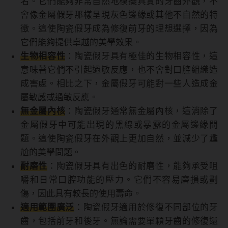
名。它們能夠非常自然地模擬真實的牙齒外觀，不
會像金屬假牙那樣呈現灰色邊緣或其他不自然的特
徵。這使陶瓷假牙成為修復前牙的理想選擇，因為
它們能夠提供卓越的美學效果。
生物相容性
：陶瓷假牙具有極佳的生物相容性，這
意味著它們不引起過敏反應，也不會對口腔組織造
成害處。相比之下，金屬假牙可能對一些人造成金
屬敏感或過敏反應。
無金屬內核
：陶瓷假牙通常無金屬內核，這消除了
金屬假牙中可能出現的黑線或暴露的金屬邊緣問
題。這使陶瓷假牙在外觀上更加自然，並減少了尷
尬的美學問題。
耐磨性
：陶瓷假牙具有出色的耐磨性，能夠承受咀
嚼和日常口腔功能的壓力。它們不容易磨損或劃
傷，因此具有較長的使用壽命。
適用範圍廣泛
：陶瓷假牙適用於修復不同部位的牙
齒，包括前牙和後牙。無論需要單顆牙齒的修復還