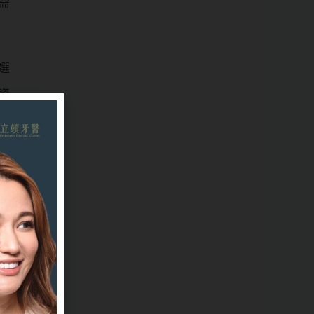
需
選
瓷
可
等