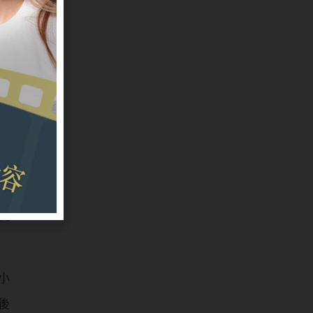
受
匹
悔
加
使
小
後