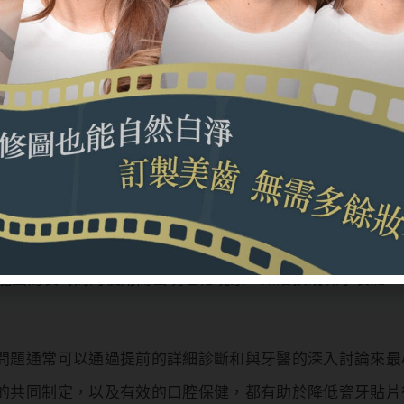
貼片後感到敏感或疼痛，這可能是由於貼片過程中的牙釉質
色，而瓷牙貼片不會，這可能導致貼片與自然牙齒的色澤不
來適應新的咬合，而在適應期內可能感到不適，從而引起後
好的口腔衛生習慣，瓷牙貼片可能容易積累污垢或變色，增
能因為長時間的使用而出現老化現象，如磨損或微小裂縫，
問題通常可以通過提前的詳細診斷和與牙醫的深入討論來最
的共同制定，以及有效的口腔保健，都有助於降低瓷牙貼片