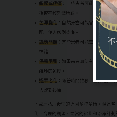
敏感或疼痛
：一些患者可能在進行瓷牙
損或神經刺激所致。
色澤變化
：自然牙齒可能會隨著時間變
配，使人感到後悔。
適應問題
：有些患者可能需要一段時間
情緒。
保養困難
：如果患者無法有效地保持良
維護的難度。
過早老化
：隨著時間推移，瓷牙貼片可
人感到後悔。
，瓷牙貼片後悔的原因多種多樣，但這些
化。合理的期望、適當的診斷和治療計劃