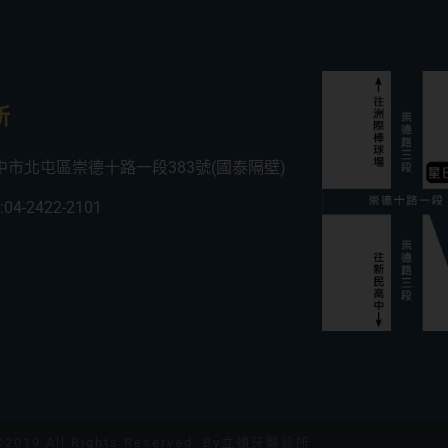
所
台中市北屯區崇德十路一段383號(國泰隔壁)
4-2422-2101
019 All Rights Reserved. By立頓牙醫診所