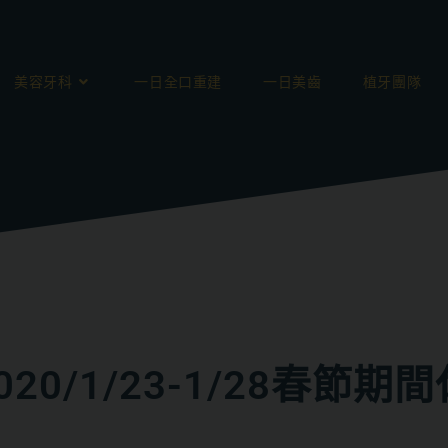
美容牙科
一日全口重建
一日美齒
植牙團隊
0/1/23-1/28春節期