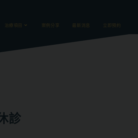
治療項目
案例分享
最新消息
立即預約
間休診