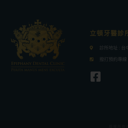
立頓牙醫診
診所地址 : 
撥打預約專線 :0
版權所有©2