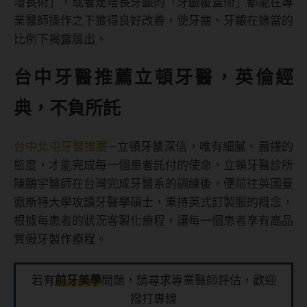
增長術」，或者是增長牙齦的「牙齦覆蓋術」都能在專
業醫師操作之下獲得良好改善，使牙齒、牙齦在適當的
比例下揭露展出。
台中牙醫推薦立頓牙醫，英倫經
典，不負所託
台中北屯牙醫推薦
—立頓牙醫深信，唯有細膩、嚴謹的
態度，才能完成每一個患者託付的使命，立頓牙醫診所
陳鵬宇醫師在台灣完成牙醫系的訓練後，便前往英國曼
徹斯特大學攻讀牙醫學碩士，秉持英式訂製服的概念，
根據每患者的狀況客製化療程，讓每一個患者享有高品
質假牙製作療程。
若有
前牙美學
問題，請尋求專業醫師評估，歡迎
撥打專線