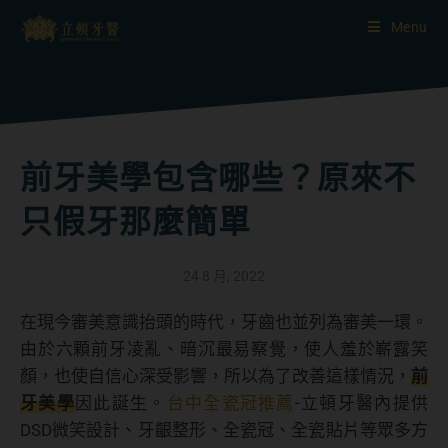
Menu
前牙美學包含哪些？原來不
只假牙那麼簡單
24 8 月, 2022
在現今審美意識抬頭的時代，牙齒也並列為審美一環。
由於六顆前牙凌亂、暗沉最易察覺，使人羞於嶄露笑
顏，也使自信心深受影響，所以為了改善這樣情況，
前
牙美學
因此誕生。
台中全瓷冠推薦
-立頓牙醫內提供
DSD微笑設計、牙齦整形、全瓷冠、全瓷貼片等眾多方