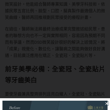
微笑設計。他能結合醫師專業知識、美學牙科技術，依
據民眾五官比例、臉型、口腔，擬真製作最適個人的微
笑曲線，醫師再回推規劃民眾接受的療程計畫。
在過往，醫師無法將最終治療成果完整敘述給民眾，患
者的聯想方向也不一定與實際相同，容易因為預期不同
而有爭議，然而DSD微笑設計很好的解決上述情況，將
「成果」視覺化、數位化，讓醫病之間能夠做好良好溝
通，目前廣泛應用在矯正、全瓷冠、全瓷貼片等。
前牙美學必備：全瓷冠、全瓷貼片
等牙齒美白
要使牙齒兼具整齊排列且亮白耀人，全瓷冠、全瓷貼片
能夠同時達到上述目標。