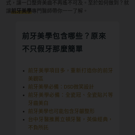
式，讓一口整齊美齒不再遙不可及。至於如何做到？就
讓
前牙美學
專門醫師帶你一一了解。
前牙美學包含哪些？原來
不只假牙那麼簡單
前牙美學項目多，重新打造你的前牙
美觀區
前牙美學必備：DSD微笑設計
前牙美學必備：全瓷冠、全瓷貼片等
牙齒美白
前牙美學也可能包含牙齦整形
台中牙醫推薦立頓牙醫，英倫經典，
不負所託