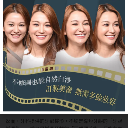
全瓷冠、全瓷貼片皆由透亮、潔白的全陶瓷打造，除了
能使牙齒外觀上看起來整齊劃一，牙齒大小形狀都能專
屬打造，使原本前牙的些微凌亂、輕微暴牙獲得改善。
因此民眾露齒笑之後，不再是凌亂不堪、濁濁黃黃的牙
齒狀態，而是一副亮白整齊、極具美感的美麗貝齒。
前牙美學也可能包含牙齦整形
你可能不解，美學與牙齦有相關？事實上，牙齦與牙齒
之間達到所謂黃金比例才能稱上最佳美感。
有些人牙齦過長，「笑齦」占比過大十分惱人，或者是
因為牙齦過短，使得美麗貝齒無法揭露，深藏在嘴巴
內。
然而，牙科提供的牙齦整形，不論是縮短牙齦的「牙冠