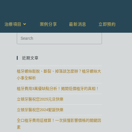
治療項目
案例分享
最新消息
立即預約
近期文章
植牙螺絲鬆脫、斷裂、掉落該怎麼辦？植牙螺絲大
小事全解析
植牙費用3萬優缺點分析！揭開低價植牙的真相！
立頓牙醫祝您2025元旦快樂
立頓牙醫祝您2024聖誕快樂
全口植牙費用這樣算！一次搞懂影響價格的關鍵因
素