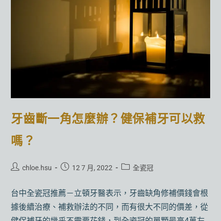
牙齒斷一角怎麼辦？健保補牙可以救
嗎？
chloe.hsu
12 7 月, 2022
全瓷冠
台中全瓷冠推薦－立頓牙醫表示，牙齒缺角修補價錢會根
據後續治療、補救辦法的不同，而有很大不同的價差，從
健保補牙的幾乎不需要花錢，到全瓷冠的單顆最高4萬左