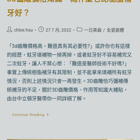
牙好？
chloe.hsu
27 7 月, 2022
一日美齒
/
全瓷嵌體
「3d齒雕價格高，難道真有其必要性?」或許你也有這樣
的經歷，蛀牙填補物一掉再掉，或者蛀牙好不容易補完又
二次蛀牙，讓人不禁心想：「難道是醫師技術不好嗎?」
事實上傳統樹脂補牙有其限制，並不能拿來填補所有蛀牙
情況，否則上述情況只會一再發生。3D齒雕恰巧彌補傳
統補牙的不足，關於3D齒雕價格、作用等知識大補貼，
由台中立頓牙醫帶你一同詳細了解。
Continue Reading