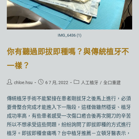
IMG_6436 (1)
你有聽過即拔即種嗎？與傳統植牙不
一樣？
chloe.hsu
6 7 月, 2022
人工植牙
/
全口重建
傳統植牙手術不能緊接在患者剛拔牙之後馬上進行，必須
要骨整合完成才能進入下一階段，這樣做雖然穩妥、植牙
成功率高，有些患者感受一次傷口癒合後再次開刀的辛苦
所以不想承受這些問題，紛紛詢問了即拔即種的方式進行
植牙。即拔即種會痛嗎？台中植牙推薦－立頓牙醫表示，