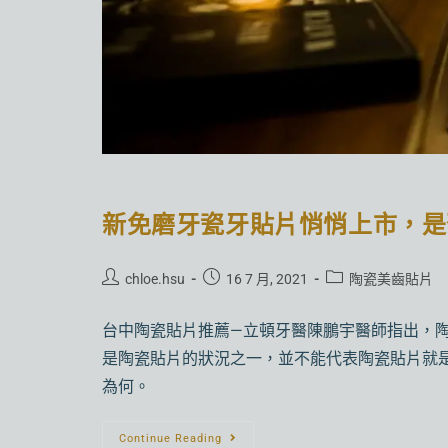
新免磨牙瓷牙貼片悄悄上市，是
chloe.hsu
16 7 月, 2021
陶瓷美齒貼片
台中陶瓷貼片推薦—立頓牙醫陳鵬宇醫師指出，
是陶瓷貼片的狀況之一，並不能代表陶瓷貼片就
為何。
Continue Reading