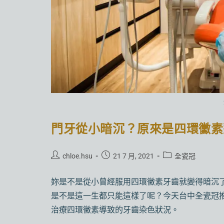
門牙從小暗沉？原來是四環黴素
chloe.hsu
21 7 月, 2021
全瓷冠
妳是不是從小曾經服用四環黴素牙齒就變得暗沉
是不是這一生都只能這樣了呢？今天台中全瓷冠
治療四環黴素導致的牙齒染色狀況。