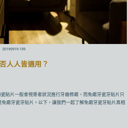
20190919-159
否人人皆適用？
陶瓷貼片一般會視患者狀況進行牙齒修磨，而免磨牙瓷牙貼片只
是免磨牙瓷牙貼片。以下，讓我們一起了解免磨牙瓷牙貼片真相