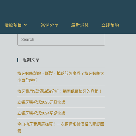
治療項目
案例分享
最新消息
立即預約
近期文章
植牙螺絲鬆脫、斷裂、掉落該怎麼辦？植牙螺絲大
小事全解析
植牙費用3萬優缺點分析！揭開低價植牙的真相！
立頓牙醫祝您2025元旦快樂
立頓牙醫祝您2024聖誕快樂
全口植牙費用這樣算！一次搞懂影響價格的關鍵因
素