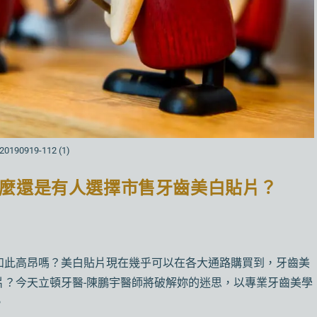
20190919-112 (1)
麼還是有人選擇市售牙齒美白貼片？
如此高昂嗎？美白貼片現在幾乎可以在各大通路購買到，牙齒美
片？今天立頓牙醫-陳鵬宇醫師將破解妳的迷思，以專業牙齒美學
。