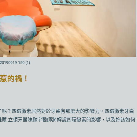
20190919-150 (1)
惹的禍！
了呢？四環黴素居然對於牙齒有那麼大的影響力，四環黴素牙齒
推薦-立頓牙醫陳鵬宇醫師將解說四環黴素的影響，以及妳該如何