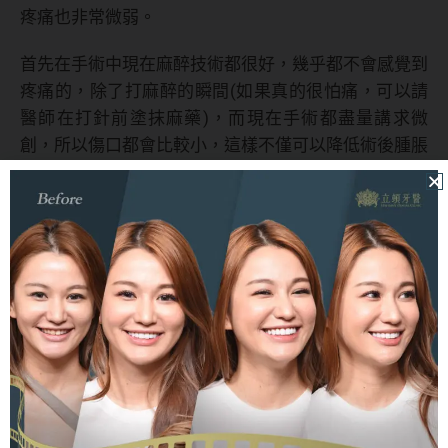
疼痛也非常微弱。
首先在手術中現在麻醉技術都很好，幾乎都不會感覺到
疼痛的，除了打麻醉的瞬間(如果真的很怕痛，可以請
醫師在打針前塗抹麻藥)，而現在手術都盡量講求微
創，所以傷口都會比較小，這樣不僅可以降低術後腫脹
與疼痛，同時術後護理也會容易了許多，如果再搭配止
痛藥與冰敷，能更進一步縮小術後不適程度。
補骨粉後飲食需要注意甚麼？
補骨粉後飲食
跟術後護理都是非常重要的，因為補骨不
僅要注意術後是否傷口有裂開，還要注意傷口是否有感
染；除了這些之外，恢復、癒合的速度也跟生理狀態有
很大的關連，而這一切都跟飲食非常有關係。
禁忌與避免的食物