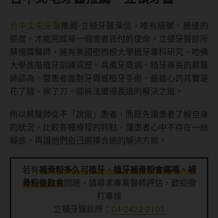
台中北屯牙醫
推薦-立頓牙醫深信，唯有細膩、嚴謹的
態度，才能完成每一個患者託付的使命，立頓牙醫診所
蔡億霖醫師，擁有美國密西根大學植牙專科研究、哈佛
大學進階植牙訓練資歷。具備牙周病、植牙專長的蔡醫
師認為，當患者面對牙周或植牙手術，最擔心的其實是
花了錢、挨了刀，卻無法獲得長遠的解決之道。
所以蔡醫師從不「說服」患者，而是先讓患者了解自身
的狀況，比較各種療程的特點、讓患者心中不存在一絲
疑惑，再讓他們自己選擇合適的解決方案。
若有
補骨粉多久可植牙、植牙補骨粉會痛嗎、補
骨粉後飲食
問題，請尋求專業醫師評估，歡迎撥
打專線
立頓牙醫診所：
04-2422-2101