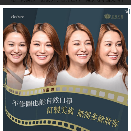
可逆的傷害，牙橋的舒適度也不差，而且便宜、不需手
術，然而清潔較為困難，因此牙橋使用者挺容易出現齲
齒、牙周病等問題，而且因為牙橋的構造，導致2顆牙
齒常常要承擔3顆牙齒的咬合力，長期下來也有風險。
考慮到牙橋的優缺點，牙橋適合不適合開刀的年輕患
者，但是不適合第二大臼齒缺牙者(因為後方無牙做牙
橋，雖然有懸臂式牙橋，然而一般不推薦)。
至於活動式假牙呢？價格便宜、清潔方便，更重要的是
不用手術，因此通常適合高齡患者使用，然而缺點也同
樣顯著，使用時不適感較大、咀嚼時比較會有異物感、
較容易對口腔組織造成傷害等等；另外早期活動式假牙
固定困難，因此容易滑動、飛出口腔，然而現在技術進
步，已經有很多方式能有效固定活動式假牙了。
植牙假牙比較表