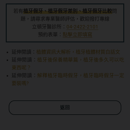
若有
植牙假牙、植牙假牙差別、植牙假牙比較
問
題，請尋求專業醫師評估，歡迎撥打專線
立頓牙醫診所：
04-2422-2101
預約表單：
點擊立即填寫
延伸閱讀：
植體資訊大解析，植牙植體材質白話文
延伸閱讀：
植牙後保養精華篇，植牙後多久可以吃
東西呢？
延伸閱讀：
解釋植牙臨時假牙，植牙臨時假牙一定
要裝嗎?
返回