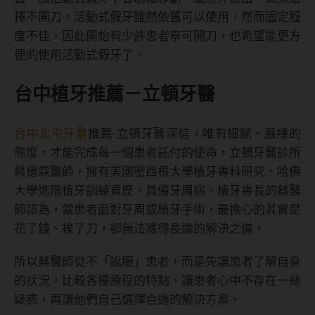
擇不開刀，活動式假牙雖然依舊可以使用，然而固定程
度不佳，因此開始有少許患者寧可開刀，也希望能更方
便的使用活動式假牙了。
台中植牙推薦－立頓牙醫
台中北屯牙醫
推薦-立頓牙醫深信，唯有細膩、嚴謹的
態度，才能完成每一個患者託付的使命，立頓牙醫診所
蔡億霖醫師，擁有美國密西根大學植牙專科研究、哈佛
大學進階植牙訓練資歷。具備牙周病、植牙專長的蔡醫
師認為，當患者面對牙周或植牙手術，最擔心的其實是
花了錢、挨了刀，卻無法獲得長遠的解決之道。
所以蔡醫師從不「說服」患者，而是先讓患者了解自身
的狀況，比較各種療程的特點、讓患者心中不存在一絲
疑惑，再讓他們自己選擇合適的解決方案。