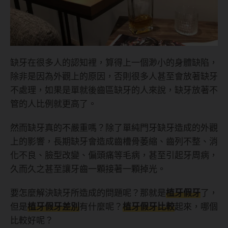
缺牙在很多人的認知裡，算得上一個渺小的身體缺陷，
除非是因為外觀上的原因，否則很多人甚至會放著缺牙
不處理，如果是單就後齒區缺牙的人來說，缺牙放著不
管的人比例就更高了。
然而缺牙真的不嚴重嗎？除了單純門牙缺牙造成的外觀
上的影響，長期缺牙會造成齒槽骨萎縮、齒列不整、消
化不良、臉型改變、偏頭痛等毛病，甚至引起牙周病，
久而久之甚至讓牙齒一顆接著一顆掉光。
要怎麼解決缺牙所造成的問題呢？那就是
植牙假牙
了，
但是
植牙假牙差別
有什麼呢？
植牙假牙比較
起來，哪個
比較好呢？