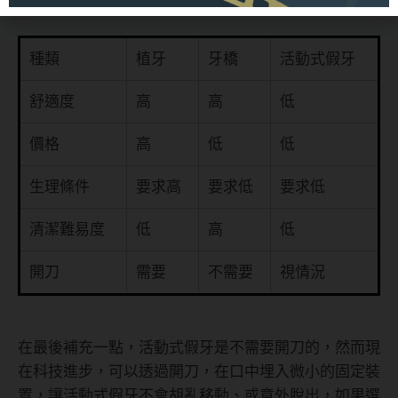
種類
植牙
牙橋
活動式假牙
舒適度
高
高
低
價格
高
低
低
生理條件
要求高
要求低
要求低
清潔難易度
低
高
低
開刀
需要
不需要
視情況
在最後補充一點，活動式假牙是不需要開刀的，然而現
在科技進步，可以透過開刀，在口中埋入微小的固定裝
置，讓活動式假牙不會胡亂移動、或意外脫出，如果選