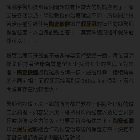
陳鵬宇醫師提到這個問題就有相當大的討論空間了，原
因是各個流派、學院教授的治療理念不同，所以關於根
管治療補牙該使用
陶瓷嵌體
還是
假牙冠
的這個問題醫師
保留態度，以自身觀點回答：「其實陶瓷嵌體和假牙冠
都可以！」。
根管治療時牙齒並不是非得要磨掉整整一圈，每位醫師
都是保持著健康齒質能留多少就留多少的態度面對患
者，
陶瓷嵌體
如俄羅斯方塊一樣，層層堆疊，稜稜角角
的不同面相；而假牙冠接著則是360度面面俱到，兩者
間沒有存在比較關係。
醫師也說道，以上說的所有都是要在一個設計良好的做
工為前提，如容易清潔、維持材料的強度以及結合剩餘
牙齒增強咬合力等等。只要是符合條件之下，
陶瓷嵌體
以及
假牙冠
都適合作為根管治療後的保護方案，決定的
關鍵是醫師專業的判斷以及建議。