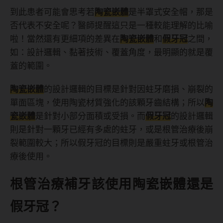
到此患者可能會思考若
陶瓷嵌體
是半罩式安全帽，那是
否代表不安全呢？醫師提醒這只是一種較能理解的比喻
啦！當然還有更細項的差異在
陶瓷嵌體
和
假牙冠
之間，
如：設計邏輯、黏著技術、覆蓋角度，最明顯的就是覆
蓋的範圍。
陶瓷嵌體
的設計邏輯的目標是針對因蛀牙磨損、崩裂的
單面區塊，使用陶瓷材質強化的該顆牙齒結構；所以
陶
瓷嵌體
是針對小部分面積或受損。而
假牙冠
的設計邏輯
則是針對一顆牙已經有多處的蛀牙，或是根管治療後崩
裂範圍較大；所以假牙冠的目標則是嚴重蛀牙或根管治
療後使用。
根管治療補牙該使用陶瓷嵌體還是
假牙冠？