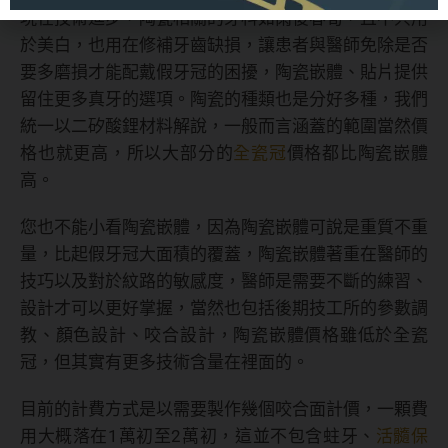
現在技術進步，陶瓷相關的牙科如雨後春筍，且不只用
於美白，也用在修補牙齒缺損，讓患者與醫師免除是否
要多磨損才能配戴假牙冠的困擾，陶瓷嵌體、貼片提供
留住更多真牙的選項。陶瓷的種類也是分好多種，我們
統一以二矽酸鋰材料解說，一般而言涵蓋的範圍當然價
格也就更高，所以大部分的
全瓷冠
價格都比陶瓷嵌體
高。
您也不能小看陶瓷嵌體，因為陶瓷嵌體可說是重質不重
量，比起假牙冠大面積的覆蓋，陶瓷嵌體著重在醫師的
技巧以及對於紋路的敏感度，醫師是需要不斷的練習、
設計才可以更好掌握，當然也包括後期技工所的參數調
教、顏色設計、咬合設計，陶瓷嵌體價格雖低於全瓷
冠，但其實有更多技術含量在裡面的。
目前的計費方式是以需要製作幾個咬合面計價，一顆費
用大概落在1萬初至2萬初，這並不包含蛀牙、
活髓保