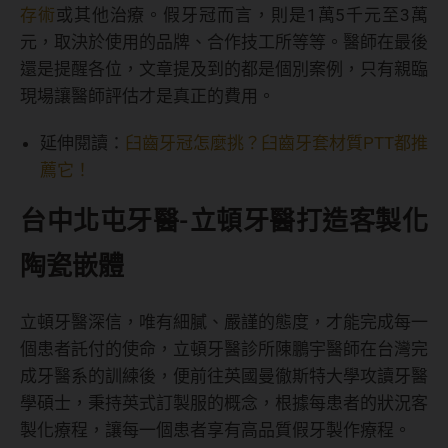
存術
或其他治療。假牙冠而言，則是1萬5千元至3萬
元，取決於使用的品牌、合作技工所等等。醫師在最後
還是提醒各位，文章提及到的都是個別案例，只有親臨
現場讓醫師評估才是真正的費用。
延伸閱讀：
臼齒牙冠怎麼挑？臼齒牙套材質PTT都推
薦它！
台中北屯牙醫-立頓牙醫打造客製化
陶瓷嵌體
立頓牙醫深信，唯有細膩、嚴謹的態度，才能完成每一
個患者託付的使命，立頓牙醫診所陳鵬宇醫師在台灣完
成牙醫系的訓練後，便前往英國曼徹斯特大學攻讀牙醫
學碩士，秉持英式訂製服的概念，根據每患者的狀況客
製化療程，讓每一個患者享有高品質假牙製作療程。