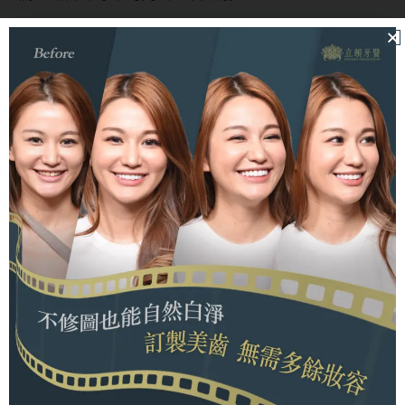
有缺角的牙齒可以使用陶瓷嵌體補
嗎？
陳醫師在此回應：「當然可以囉！」但一般邏輯上
陶瓷
嵌體
會比較適合使用在後牙區（從小臼齒之後），因普
通的樹脂補牙無法固定在邊角處，而
陶瓷嵌體
的設計特
性就非常適合用在此處。前牙區的部分，陶瓷嵌體就比
較不常使用，較長使用的則是陶瓷貼片，與
陶瓷嵌體
概
念相同，將受損的那面覆蓋不用特別處理好的區塊。
延伸閱讀：
補門牙價錢跟方法大集合，一篇了解門
牙斷裂修補價格怎麼算
陶瓷嵌體與假牙冠的價格比較