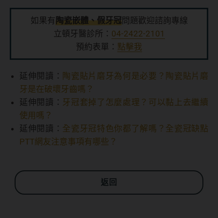
如果有
陶瓷嵌體、假牙冠
問題歡迎諮詢專線
立頓牙醫診所：
04-2422-2101
預約表單：
點擊我
延伸閱讀：
陶瓷貼片磨牙為何是必要？陶瓷貼片磨
牙是在破壞牙齒嗎？
延伸閱讀：
牙冠套掉了怎麼處理？可以黏上去繼續
使用嗎？
延伸閱讀：
全瓷牙冠特色你都了解嗎？全瓷冠缺點
PTT網友注意事項有哪些？
返回