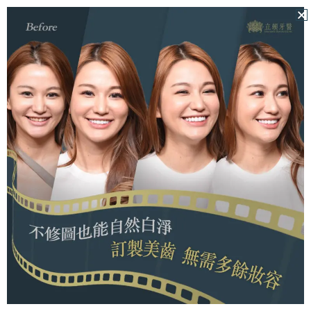
陶瓷假牙與陶瓷貼片一樣嗎？
完全不一樣，在外觀、功能、安裝方式上，兩者都有很
大的不同。
陶瓷貼片
陶瓷假牙
產品外
片狀
殼狀(跟牙齒類似，但
觀(形狀)
下方中空)
安裝方
磨掉牙齒外側
磨掉整體牙齒外層，
式
一層琺瑯質
縮小牙齒體積
主要用
牙齒美白、牙
保護牙齒，復原牙齒