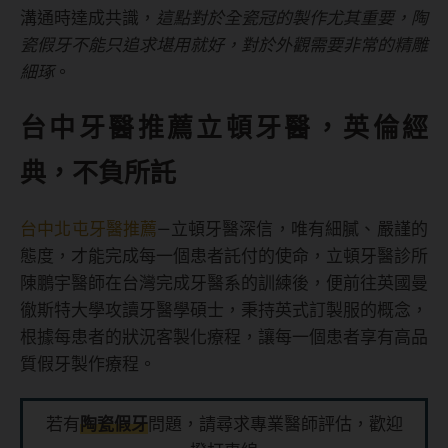
溝通時達成共識，
這點對於全瓷冠的製作尤其重要，陶
瓷假牙不能只追求堪用就好，對於外觀需要非常的精雕
細琢
。
台中牙醫推薦立頓牙醫，英倫經
典，不負所託
台中北屯牙醫推薦
—立頓牙醫深信，唯有細膩、嚴謹的
態度，才能完成每一個患者託付的使命，立頓牙醫診所
陳鵬宇醫師在台灣完成牙醫系的訓練後，便前往英國曼
徹斯特大學攻讀牙醫學碩士，秉持英式訂製服的概念，
根據每患者的狀況客製化療程，讓每一個患者享有高品
質假牙製作療程。
若有
陶瓷假牙
問題，請尋求專業醫師評估，歡迎