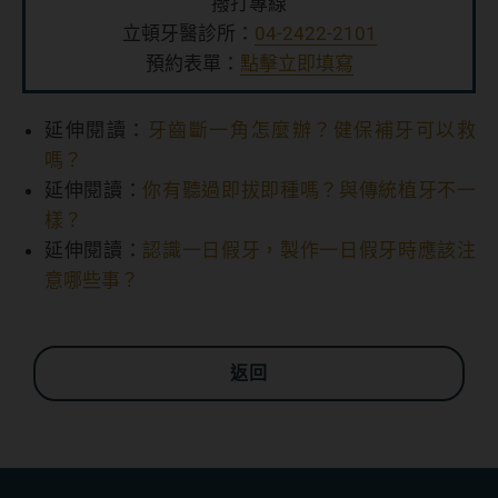
撥打專線
立頓牙醫診所：
04-2422-2101
預約表單：
點擊立即填寫
延伸閱讀：
牙齒斷一角怎麼辦？健保補牙可以救
嗎？
延伸閱讀：
你有聽過即拔即種嗎？與傳統植牙不一
樣？
延伸閱讀：
認識一日假牙，製作一日假牙時應該注
意哪些事？
返回