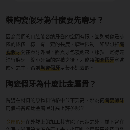
裝陶瓷假牙為什麼要先磨牙？
因為我們的口腔能容納牙齒的空間有限，齒列就像是排
隊的隊伍一樣，有一定的長度、體積限制，如果想將
陶
瓷假牙
套在真牙外層，將真牙包覆起來，那就一定得先
進行磨牙，縮小牙齒的體積之後，才能將
陶瓷假牙
塞進
齒列之中，否則
陶瓷假牙
是裝不進去的。
陶瓷假牙為什麼比金屬貴？
陶瓷在材料的原物料價格中並不算高，那為何
陶瓷假牙
的價格普遍比金屬假牙高上許多呢？
金屬假牙
在外觀上的加工其實除了形狀之外，並不會在
色澤、光澤等方面多費工夫，也因此金屬假牙的費用幾