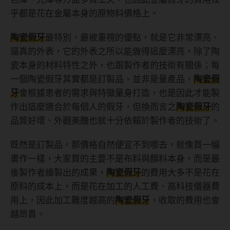
乎都是花在金屬本身的原物料價格上。
陶瓷假牙
最特別、最被重視的優點，就是它非常漂亮、
逼真的外表，它的外表之所以能做得這麼漂亮，除了陶
瓷本身的材料特性之外，也跟製作者的技術有關係；每
一個陶瓷假牙其實都是訂製品、並非是量產品，
陶瓷假
牙
會根據患者的需求與特徵量身打造，也是因此才能製
作出這麼適合於每個人的假牙，但換而言之
陶瓷假牙
的
品質好壞、外觀美醜也就十分依賴於製作者的技術了。
既然是訂製品，那價格自然便宜不到哪去，就像買一幅
畫作一樣，大家買的主要不是布料與顏料本身，而是最
後製作者繪製出的成果，
陶瓷假牙
的費用大多不是花在
原料的成本上，而是花在加工的人工費、高科技儀器費
用上，因此加工難度越高的
陶瓷假牙
，收取的費用也會
越昂貴。