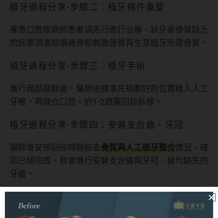
植牙過程分享-步驟二：植牙條件重整
罹患口腔疾病的患者須先行進行治療，缺牙處骨質缺乏
的民眾須事前填補骨粉刺激骨質再生至植牙所需骨質。
植牙過程分享-步驟三：植牙手術
進行局部麻醉後，醫師依據事先規劃好的位置植入人工
牙根，再縫合口腔。約1-2週需回診拆線。
植牙過程分享-步驟四：安裝支台齒、牙冠
醫師會安排回診時間檢查
骨質與人工植牙整合
情況，確
認已經完成，就會進行安裝支台齒與牙冠，替代缺失的
牙齒。
植牙可以撐多久？