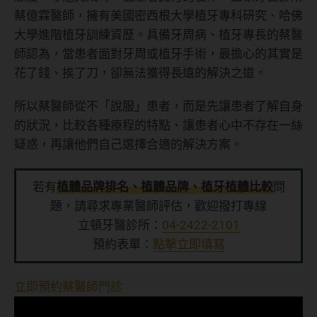
蔡億霖醫師，擁有美國密西根大學植牙專科研究、哈佛
大學進階植牙訓練資歷。具備牙周病、植牙專長的蔡醫
師認為，當患者面對牙周或植牙手術，最擔心的其實是
花了錢、挨了刀，卻無法獲得長遠的解決之道。
所以蔡醫師從不「說服」患者，而是先讓患者了解自身
的狀況，比較各種療程的特點、讓患者心中不存在一絲
疑惑，再讓他們自己選擇合適的解決方案。
若有
植體品牌排名、植體品牌、植牙植體比較
問
題，請尋求專業醫師評估，歡迎撥打專線
立頓牙醫診所：
04-2422-2101
預約表單：
點擊立即填寫
立即預約蔡醫師門診