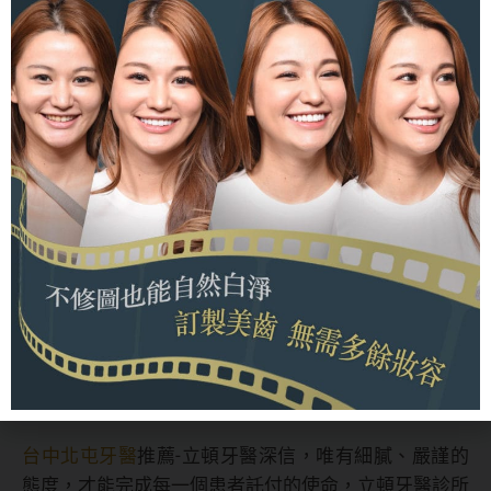
植牙使用壽命是根據許多因素來決定的。這些因素包括
患者的口腔健康狀況、植牙的品質、患者的口腔衛生習
慣，以及植牙後的維護情況等。
植牙可以撐多久?
一般來說，
植牙壽命
可以使用10年以
上，甚至可持續使用20年或更長時間。但是，植牙的
使用壽命可能因個人情況有所差異。
植牙手術須由專業的醫師進行之外，患者的口腔衛生習
慣對植牙的使用壽命有很大的影響。如果患者不能保持
良好的口腔衛生習慣，可能會導致植牙周圍出現細菌感
染，進而影響植牙的使用壽命。
台中北屯牙醫推薦－立頓牙醫
台中北屯牙醫
推薦-立頓牙醫深信，唯有細膩、嚴謹的
態度，才能完成每一個患者託付的使命，立頓牙醫診所