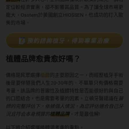
定位較經濟實惠，卻不影響其品質。為了讓全球市場更
龐大，Osstem於美國創立HIOSSEN，也成功的打入歐
美的市場。
預約諮詢植牙，得到專業治療
植體品牌愈貴愈好嗎？
價格是民眾選擇
植體
的主要原因之一，而經歷植牙手術
後是要伴隨我們人生20-30年的，不單單只有價格需要
考量，該品牌的普遍性及植體特性是否能很好的與自己
的口腔結合，也是需要考量的因素。立頓牙醫建議在
醫
師的完整評估下，依據個人情況，為您評估適合自己牙
況且符合本身預算的
植體品牌
，才是最佳解!
以下將介紹選擇植體須考慮的重點。