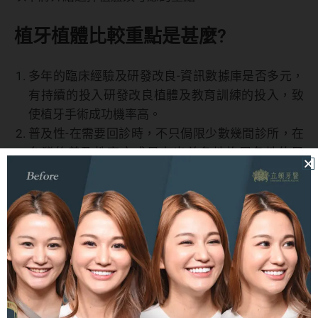
植牙植體比較重點是甚麼?
多年的臨床經驗及研發改良-資訊數據庫是否多元，
有持續的投入研發改良植體及教育訓練的投入，致
使植牙手術成功機率高。
普及性-在需要回診時，不只侷限少數幾間診所，在
台灣的普及性高亦或是有出差各地旅居各地的民
眾，也能在別的國家找到使用該
植體品牌
的診所。
售後服務與保固-植牙手術成功後並不是一勞永逸，
隨著經年累月，零件鬆脫或損壞，要注意的是品牌
是否有提供售後服務與保固。越完整的服務與保
固，對民眾而言是一份安心及保障。
植牙品牌ptt常見迷思詳解