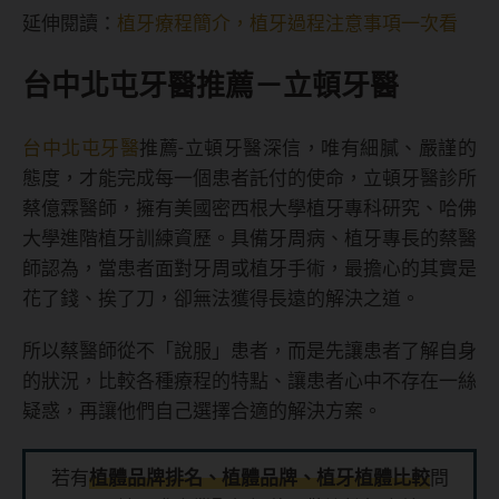
延伸閱讀：
植牙療程簡介，植牙過程注意事項一次看
台中北屯牙醫推薦－立頓牙醫
台中北屯牙醫
推薦-立頓牙醫深信，唯有細膩、嚴謹的
態度，才能完成每一個患者託付的使命，立頓牙醫診所
蔡億霖醫師，擁有美國密西根大學植牙專科研究、哈佛
大學進階植牙訓練資歷。具備牙周病、植牙專長的蔡醫
師認為，當患者面對牙周或植牙手術，最擔心的其實是
花了錢、挨了刀，卻無法獲得長遠的解決之道。
所以蔡醫師從不「說服」患者，而是先讓患者了解自身
的狀況，比較各種療程的特點、讓患者心中不存在一絲
疑惑，再讓他們自己選擇合適的解決方案。
若有
植體品牌排名、植體品牌、植牙植體比較
問