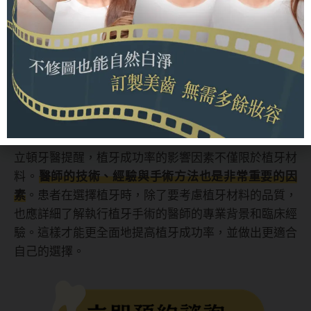
植牙品牌會影響成功率嗎？
植牙品牌確實會對成功率產生一定的影響
。通常而言，
大型植體廠商會擁有更豐富的資源，包括
在植體開發階
段進行的縝密研究與廣泛的臨床實驗
。這些廠商通常能
提供更先進與可靠的植牙材料，因此其植牙成功率通常
會較高。
立頓牙醫提醒，植牙成功率的影響因素不僅限於植牙材
料。
醫師的技術、經驗與手術方法也是非常重要的因
素
。患者在選擇植牙時，除了要考慮植牙材料的品質，
也應詳細了解執行植牙手術的醫師的專業背景和臨床經
驗。這樣才能更全面地提高植牙成功率，並做出更適合
自己的選擇。