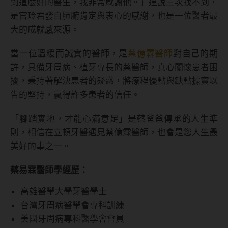
到這麼好的醫生，我非常感謝他。」連說三次找不到，
是官玲君發自肺腑肯定與衷心的感謝，也是一位醫者最
大的成就感來源。
當一位溫暖而誠實的醫師，是
蔡億霖醫師
對自己的期
許，具備牙周病、植牙專長的蔡醫師，真心關懷患者困
擾，秉持著解決患者的疑惑，將療程優點與缺點據實以
告的堅持，贏得許多患者的信任。
「腳踏實地，才能心滿意足」是蔡爸爸傳承的人生準
則，相信在立頓牙醫遇見蔡億霖醫師，也會是您人生最
美好的事之一。
蔡易霖醫師學經歷：
高雄醫學大學牙醫學士
台灣牙周病醫學會專科訓練
美國牙周病專科醫學會會員