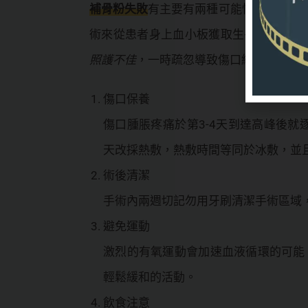
補骨粉失敗
有主要有兩種可能性，極少數發
術來從患者身上血小板獲取生長因子，進
照護不佳
，一時疏忽導致傷口細菌感染、
傷口保養
傷口腫脹疼痛於第3-4天到達高峰後就
天改採熱敷，熱敷時間等同於冰敷，並
術後清潔
手術內兩週切記勿用牙刷清潔手術區域
避免運動
激烈的有氧運動會加速血液循環的可能
輕鬆緩和的活動。
飲食注意