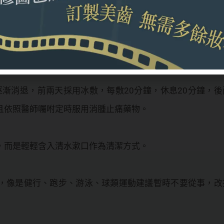
生的個案是外來來源的骨粉有所排斥，醫師會採取RCF補骨
一步降低骨粉排斥風險。大部分失敗的原因，都來自於
術後
癒合不易的狀況發生。以下四點做法避免
補骨粉失敗
。
逐漸消退，前兩天採用冰敷，每敷20分鐘，休息20分鐘，後
且依照醫師囑咐定時服用消腫止痛藥物。
，而是輕輕含入清水漱口作為清潔方式。
，像是健行、跑步、游泳、球類運動建議暫時不要從事，改