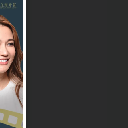
耐
來
深
到
。