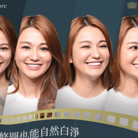
錢，事實上並非如此。由於大家對植牙的期盼不單只是堅固
方各面的條件都是要求十分嚴格。就以齒槽骨的高度、寬度
達0.6～0.7 公分的情況下還堅持要植入
植體
，植牙的耐用度
假牙還無法承受龐大的咬合力，最終使咬合咀嚼功能受影響。
嗎？失敗會怎樣？
風險，基本上現今的補骨手術成功機率相當高，失敗機率不
何察覺異狀?醫師表示術後1-2週內的為照護傷口的關鍵時期
口無法癒合的狀況，就可能代表著
植牙補骨粉失敗
了。
敗呢？