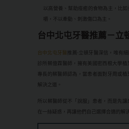
以高營養、幫助痊癒的食物為主，比如
嚼，不以牽動、刺激傷口為主。
台中北屯牙醫推薦－立
台中北屯牙醫
推薦-立頓牙醫深信，唯有
診所蔡億霖醫師，擁有美國密西根大學植
專長的蔡醫師認為，當患者面對牙周或植
解決之道。
所以蔡醫師從不「說服」患者，而是先讓
在一絲疑惑，再讓他們自己選擇合適的解