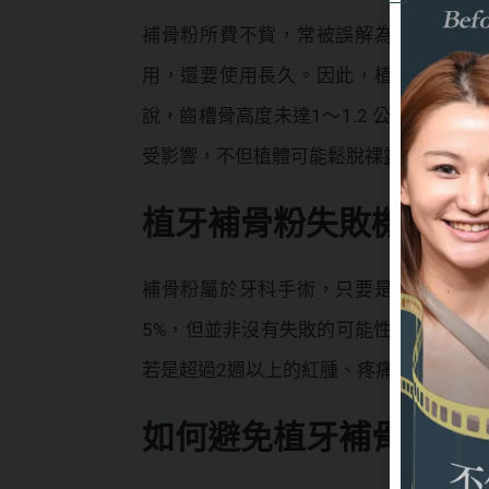
補骨粉所費不貲，常被誤解為醫師想賺
用，還要使用長久。因此，植牙對於各
說，齒槽骨高度未達1～1.2 公分，寬度未
受影響，不但植體可能鬆脫裸露，上方的
植牙補骨粉失敗機率高
補骨粉屬於牙科手術，只要是手術都有
5%，但並非沒有失敗的可能性。至於該如
若是超過2週以上的紅腫、疼痛，甚至傷
如何避免植牙補骨粉失