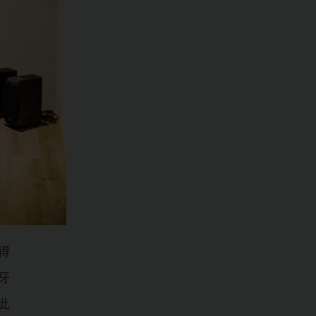
得
牙
此