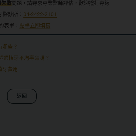
粉失敗
問題，請尋求專業醫師評估，歡迎撥打專線
牙醫診所：
04-2422-2101
約表單：
點擊立即填寫
有哪些？
用超過植牙平均壽命嗎？
植牙費用
返回