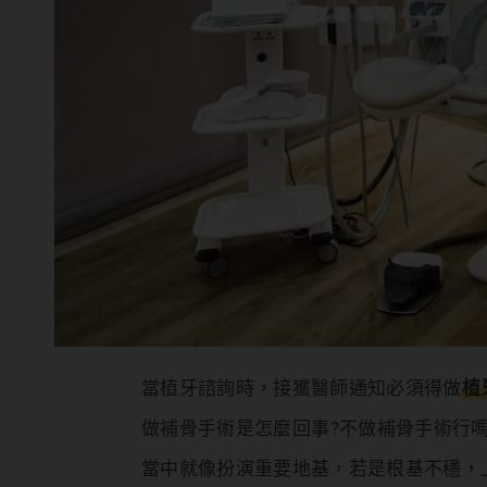
當植牙諮詢時，接獲醫師通知必須得做
植
做補骨手術是怎麼回事?不做補骨手術行嗎
當中就像扮演重要地基，若是根基不穩，