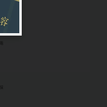
技
的
兩
採