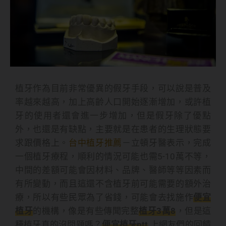
植牙作為目前非常優異的假牙手段，可以說是普及
率越來越高，加上高齡人口開始逐漸增加，或許植
牙的使用者還會進一步增加，但是假牙除了優點
外，也還是有缺點，主要就是在患者的生理狀態要
求跟價格上。
台中植牙推薦
－立頓牙醫表示，完成
一個植牙療程，順利的情況可能也需5-10萬不等，
中間的差額可能會因材料、品牌、醫師等等因素而
有所變動，而且這還不含植牙前可能需要的額外治
療，所以有些民眾為了省錢，可能會去找施作
便宜
植牙
的機構，像是有些傳聞完整
植牙3萬8
，但是這
種植牙真的沒問題嗎？
便宜植牙ptt
上網友們的回饋