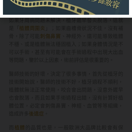
三個條件，才可以植牙。
如果牙周病問題未解決，植牙遲早發炎脫落，這就
是「
植體周圍炎
」；如果齒槽骨狀況不佳，沒有補
骨，除了可能
刺傷鼻竇
、神經外，還可能導致植體
不穩、或是植體無法穩固植入；如果身體情況是不
可以手術，甚至有可能會在手術過程中出現大出血
等問題，鑒於以上因素，術前評估是很重要的。
醫師技術的好壞，決定了很多事情，首先從植牙的
技術開始說，醫師的技術不好，植牙過程不順利，
植體就無法正常使用，咬合會出問題，沒意外遲早
也會脫落，而且如果手術過程出錯，沒有計算好植
體位置，必定會刺傷鼻竇、神經、血管等等組織，
造成許多
後遺症
。
而
植體
的品質也是，一般歐洲大品牌比較會有保