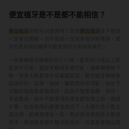
便宜植牙是不是都不能相信？
便宜植牙
到底可以使用嗎？其實
便宜植牙
並不是說
一定會出問題，也不是說一定就會恨快就壞掉，或
許也是有極低機率可能使用很久相安無事的。
一般單顆植牙價格約在5-10萬，最貴到15萬以上都
並非不可能，或許多顆植牙會打折，讓單顆價格下
降，但是大概都會在這範圍區間，雖然植牙價格會
因為材料、品牌、技術、醫師而有所浮動，但往下
浮動的幅度是很有限的，因為不管是植體、牙冠、
手術費用，其中不管哪項再便宜都有個上限，通過
計算，在有保障的最便宜情況下，大概也至少要五
萬出頭，如果再便宜一些，勢必是從某個地方壓低
成本，那這就會提升植牙的風險，可能會導致出問