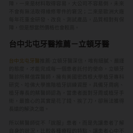
障，一來是材料取得容易，大公司不容易倒，未來
不會有無法取得維修零件的窘況；二來是歐洲大廠
每年花重金研發、改良、測試產品，品質相對有保
障，但是想當然價格也會較高。
台中北屯牙醫推薦－立頓牙醫
台中北屯牙醫
推薦-立頓牙醫深信，唯有細膩、嚴謹
的態度，才能完成每一個患者託付的使命，立頓牙
醫診所蔡億霖醫師，擁有美國密西根大學植牙專科
研究、哈佛大學進階植牙訓練資歷。具備牙周病、
植牙專長的蔡醫師認為，當患者面對牙周或植牙手
術，最擔心的其實是花了錢、挨了刀，卻無法獲得
長遠的解決之道。
所以蔡醫師從不「說服」患者，而是先讓患者了解
自身的狀況，比較各種療程的特點、讓患者心中不