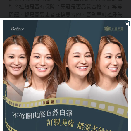
準？植體是否有保障？牙冠是否品質合格？」等等
問題，都是需要患者謹慎思考的，否則單純植牙失
敗倒是沒什麼，引起一堆併發症才是真正的大麻
煩。
有關便宜植牙ptt鄉民表示這幾點
很重要
便宜植牙ptt
鄉民分享經驗，認為除了價格之外，植
牙過程中的「術前評估、醫師技術、植體品質」也
都很重要。
術前評估是非常重要的，對患者的安全還有植牙的
成功率來說都是，植牙除了價格較高之外，對患者
的生理狀態要求也高，至少不能有牙周病、齒槽骨
狀況要合格、身體要能承受手術，至少要符合以上