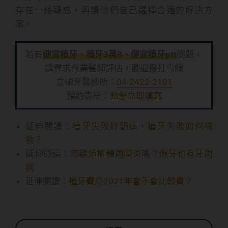
存在一絲疑惑，再讓他們自己選擇合適的解決方
案。
若有
便宜植牙、植牙3萬8、便宜植牙ptt
問題，
請尋求專業醫師評估，歡迎撥打專線
立頓牙醫診所：
04-2422-2101
預約表單：
點擊立即填寫
延伸閱讀：
植牙失敗好頭痛，植牙失敗如何補
救？
延伸閱讀：
您聽過植體周圍炎嗎？假牙也有牙周
病
延伸閱讀：
植牙費用2021年會不會比較貴？