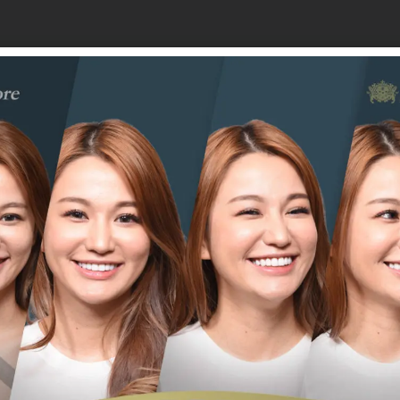
本身就屬於消耗品，大約是20份1000元左右，根據品牌不
、品牌不詳的便宜貨，內部成分不明、衛生條件堪憂的商品
)，使用時將貼片後的薄膜撕掉，然後沿牙齦貼在牙齒外側，
出部分貼到牙齒內側，要徹底貼合牙齒表面，並且不能佩戴
好口腔清潔，裡面的美白藥劑能讓貼片撕下後美白效果持續