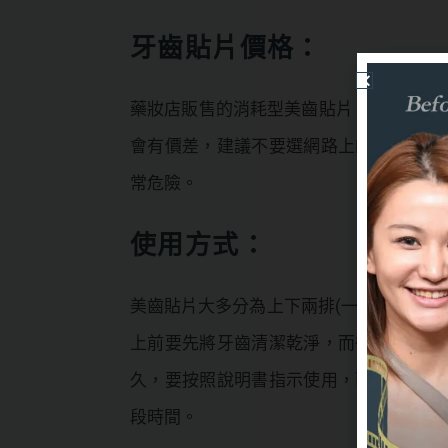
牙齒貼片價格：
藥妝店販售的消耗型美齒貼片，價格不高，
會有價差，建議不要選網路上的來路不明
常危險。
使用方式：
美齒貼片大多分為上下兩排(一大一小兩片
上前要先將牙齒清潔乾淨，而後將貼片超
久，要按照說明書指示使用，而且也要做
段時間。