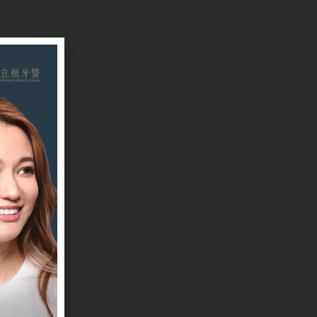
同
非
貼
太
一