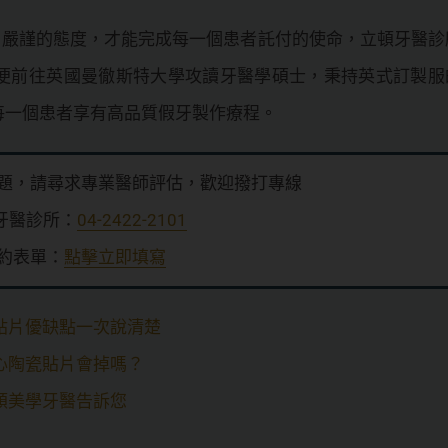
、嚴謹的態度，才能完成每一個患者託付的使命，立頓牙醫診
便前往英國曼徹斯特大學攻讀牙醫學碩士，秉持英式訂製服
每一個患者享有高品質假牙製作療程。
題，請尋求專業醫師評估，歡迎撥打專線
牙醫診所：
04-2422-2101
約表單：
點擊立即填寫
貼片優缺點一次說清楚
心陶瓷貼片會掉嗎？
頓美學牙醫告訴您