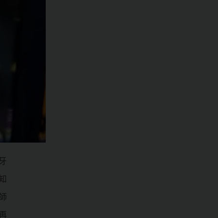
牙
知
師
再