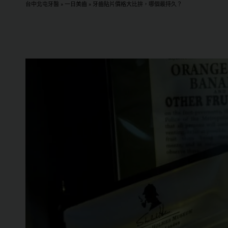
台中北屯牙醫
»
一日美齒
»
牙齒貼片價格大比拚，哪個最持久？