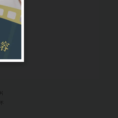
元
作
片
不