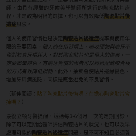
師，由具有經驗的牙齒美學醫師所進行的陶瓷貼片療
程，才是較為明智的選擇，也可以有效降低
陶瓷貼片後
遺症
風險。
個人的使用習慣也是決定
陶瓷貼片後遺症
機率與使用年
限的重要因素。
個人的使用習慣上，啃咬硬物與磨牙不
僅對於真牙損耗大，對於陶瓷貼片也是很大的傷害，一
定要盡量避免，有磨牙習慣的患者可以透過配戴咬合板
的方式有效降低損耗。
此外，抽菸會使貼片邊緣變色、
增加牙周病風險，同樣是應當避免的不良習慣。
（延伸閱讀：
貼了陶瓷貼片後悔嗎？在擔心陶瓷貼片會
掉嗎？
）
最後立頓牙醫提醒，透過每3-6個月一次的定期回診，
除了可以定期給醫師評估陶瓷貼片的狀況，也可以及早
處理可能的
陶瓷貼片後遺症
問題，是不可不知且必須養