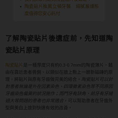
陶瓷貼片推薦立頓牙醫 細膩嚴謹態
度值得您安心託付
了解陶瓷貼片後遺症前，先知道陶
瓷貼片原理
陶瓷貼片
是一種厚度只有約0.3-0.7mm的陶瓷薄片，藉
由在靠近患者唇側、以類似在牆上敷上一層新磁磚的原
理，將貼片與原有牙齒做完美的結合。
陶瓷貼片可以針
對患者無論是外在因素染色、四環黴素染色等不同原因
牙齒染色偏黃的狀況施作；而門牙有缺角、前牙有牙縫
過大等問題的患者也非常適合
，可以幫助患者在牙齒外
型與美白上達到快速有效的改善。