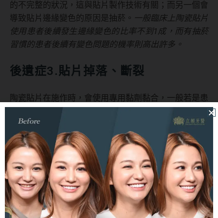
的不完整的狀況，這與貼片製作技術有關；而另一個會
導致貼片邊緣變色的原因是抽菸。
一般臨床上陶瓷貼片
使用患者後續發生邊緣變色的比率不到1成，而有抽菸
習慣的患者後續有變色問題的機率則高出許多。
後遺症3.貼片掉落、斷裂
陶瓷貼片在施作時，會使用專用黏劑黏合，一般若是患
者正常使用下，通常不會出現貼片的掉落與斷裂問題，
發生的原因很有可能就是個人不良的使用習慣所導致。
後遺症4.顏色死白不自然、不符期待
陶瓷貼片的特色之一，就是可以自由選擇與客製患者自
己想要的貼片顏色，然而若是
醫師與患者雙方在貼片製
作前未確認清楚想要的顏色外觀，後續就可能導致貼片
顏色不符患者預期、甚至顏色過於死白的狀況發生。