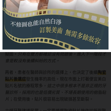
我們該如何避免陶瓷貼片後遺症？
以上的四大狀況相信沒有人樂見，如何避免以上狀況？
首先，立頓牙醫強調，術前雙方詳盡的溝通是非常重要
的。在術前評估時，患者除了要完整表達自己的期待與
製作上的想法，醫師也會依此製作貼片施作後的數位模
擬圖，
只有在雙方都確認沒有問題後，進入下一階段才
會是較沒有後續糾紛的方式。
再者，患者在醫師與診所的選擇上，也決定了後續
陶瓷
貼片後遺症
發生機率的高低。現在市面上打著便宜美白
貼片名號的療程眾多，
這之中很多根本不是非正規的牙
醫診所，採用的也是低價劣質、不堪長期使用的樹脂貼
片
；在使用後，貼片很容易出現破損甚至斷裂。
立頓牙醫建議民眾，一定要慎選陶瓷貼片施作診所與醫