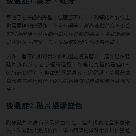
後遺症1.暴牙、蛀牙
每個患者牙齒的外型、弧度皆不相同，陶瓷貼片製作上
也需要精密的製作、不可有誤差，
當陶瓷貼片有不密合
的狀況出現，就可能因貼片與牙齒的縫隙，導致後續暴
牙與蛀牙，時間一久，牙周病的發生也不無可能。
另外一個可能引發暴牙的原因是沒有磨牙。磨牙是陶瓷
貼片施作前患者必經的過程，陶瓷貼片雖然是僅0.3-
0.7mm的薄片，但
由於還是具有一定體積，當醫師未
幫患者先進行磨牙，貼片黏合後就可能造成暴牙狀況發
生。
後遺症2.貼片邊緣變色
陶瓷貼片本身有不易染色特性，但不代表完全不會染
色。陶瓷貼片邊緣染色、變色問題較常發生在貼片邊緣