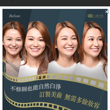
台中立頓牙醫提醒您，
好品質的植牙由各個因素環環相
扣，市面上有些診所提供過於便宜植牙費用，很有可能
是將某些必要因素移除，
或者是降低植體、牙冠應有的
品質，建議交由專業植牙背景的診所與醫師為您把關植
牙手術所需的設備、材料與技術。
植牙價格ptt網友還想發問：
全口植牙要多少錢？
全口植牙
的費用因
個案、所需植牙數量
而有所不同。實
際費用取決於所選擇的植牙材料、手術方式、醫師的經
驗與技術等因素。
便宜植牙費用靠譜嗎？