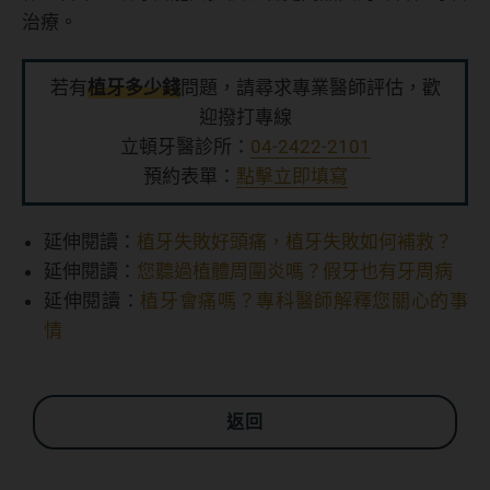
治療。
若有
植牙多少錢
問題，請尋求專業醫師評估，歡
迎撥打專線
立頓牙醫診所：
04-2422-2101
預約表單：
點擊立即填寫
延伸閱讀：
植牙失敗好頭痛，植牙失敗如何補救？
延伸閱讀：
您聽過植體周圍炎嗎？假牙也有牙周病
延伸閱讀：
植牙會痛嗎？專科醫師解釋您關心的事
情
返回