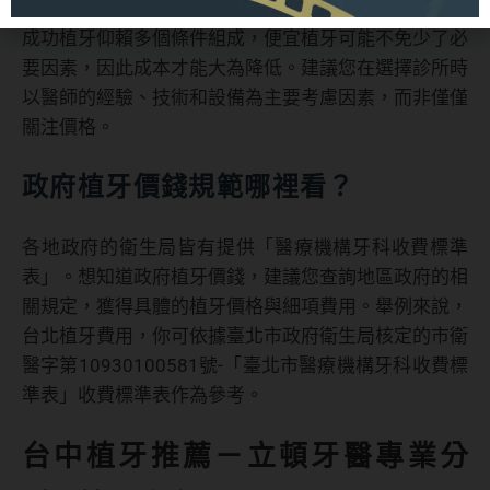
成功植牙仰賴多個條件組成，便宜植牙可能不免少了必
要因素，因此成本才能大為降低。建議您在選擇診所時
以醫師的經驗、技術和設備為主要考慮因素，而非僅僅
關注價格。
政府植牙價錢規範哪裡看？
各地政府的衛生局皆有提供「醫療機構牙科收費標準
表」。想知道政府植牙價錢，建議您查詢地區政府的相
關規定，獲得具體的植牙價格與細項費用。舉例來說，
台北植牙費用，你可依據臺北市政府衛生局核定的市衛
醫字第10930100581號-「臺北市醫療機構牙科收費標
準表」收費標準表作為參考。
台中植牙推薦－立頓牙醫專業分