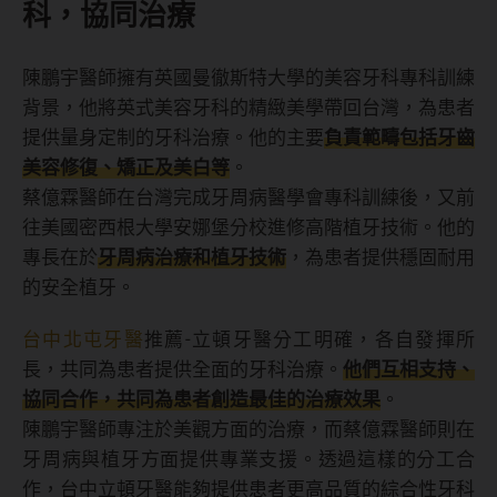
科，協同治療
陳鵬宇醫師擁有英國曼徹斯特大學的美容牙科專科訓練
背景，他將英式美容牙科的精緻美學帶回台灣，為患者
提供量身定制的牙科治療。他的主要
負責範疇包括牙齒
美容修復、矯正及美白等
。
蔡億霖醫師在台灣完成牙周病醫學會專科訓練後，又前
往美國密西根大學安娜堡分校進修高階植牙技術。他的
專長在於
牙周病治療和植牙技術
，為患者提供穩固耐用
的安全植牙。
台中北屯牙醫
推薦-立頓牙醫分工明確，各自發揮所
長，共同為患者提供全面的牙科治療。
他們互相支持、
協同合作，共同為患者創造最佳的治療效果
。
陳鵬宇醫師專注於美觀方面的治療，而蔡億霖醫師則在
牙周病與植牙方面提供專業支援。透過這樣的分工合
作，台中立頓牙醫能夠提供患者更高品質的綜合性牙科