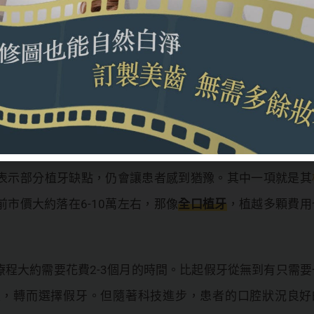
記得要固定回診，讓醫師能夠就牙齦狀況，更新假牙
算，好貴又要動手術
程，因植牙有人工植體作為支撐點，可以承受更多的咬合力
後的使用體驗會比假牙來的舒適許多。在清潔得宜的情況下
似的問題。
表示部分植牙缺點，仍會讓患者感到猶豫。其中一項就是其
市價大約落在6-10萬左右，那像
全口植牙
，植越多顆費用
程大約需要花費2-3個月的時間。比起假牙從無到有只需要
久，轉而選擇假牙。但隨著科技進步，患者的口腔狀況良好