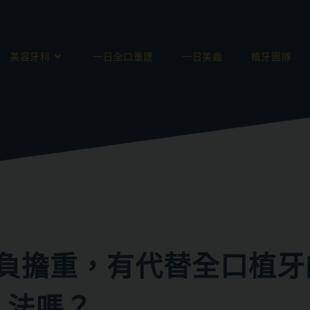
美容牙科
一日全口重建
一日美齒
植牙團隊
負擔重，有代替全口植牙
法嗎？