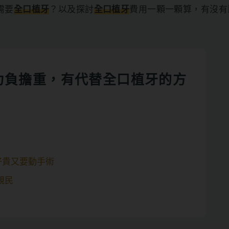
需要
全口植牙
？以及探討
全口植牙
費用一顆一顆算，有沒有
力負擔重，有代替全口植牙的方
好貴又要動手術
親民