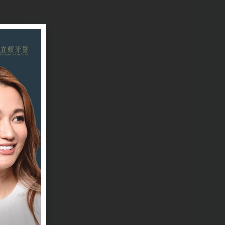
年
糟
相
但
固
體