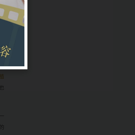
，
，
植
也
一
的