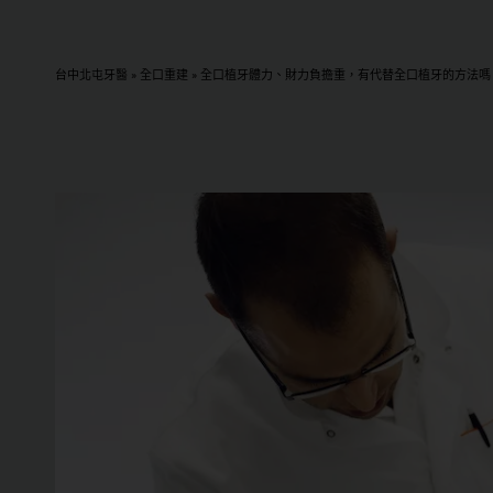
台中北屯牙醫
»
全口重建
»
全口植牙體力、財力負擔重，有代替全口植牙的方法嗎