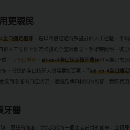
牙費用更親民
on-4全口速定植牙
，是以四根經過特殊設計的人工植體，平均
四根人工牙根上固定整排的全瓷冠假牙，手術時間短、復原
達成
一日全口重建
，
all-on-4全口速定植牙費用
也因為只需要
許多，普通的全口植牙大約需要近百萬，而
all-on-4全口速
仍會受到患者的口腔狀況、植體品牌和材質的影響，實際費用
頓牙醫
細膩、嚴謹的態度，才能完成每一個患者託付的使命，立頓牙