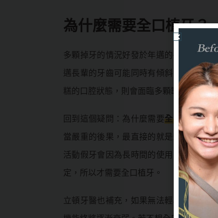
為什麼需要全口植牙？
多顆掉牙的情況好發於年邁的長輩，多半
邁長輩的牙齒可能同時有傾斜、歪倒的狀
糕的口腔狀態，則會面臨多顆缺牙的窘境
回到這個疑問：為什麼需要
全口植牙
？答
當嚴重的後果，最直接的就是影響我們咀
活動假牙會因為長時間的使用，缺乏牙根
定，所以才需要全口植牙。
立頓牙醫也補充，如果無法輕易的撕碎食