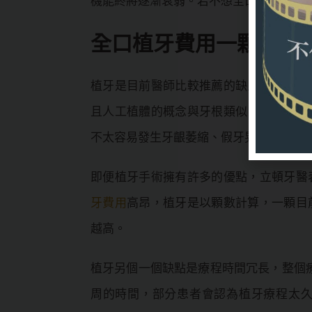
機能終將逐漸衰弱。若不想全口植牙，也
全口植牙費用一顆一顆
植牙是目前醫師比較推薦的缺牙患者的療
且人工植體的概念與牙根類似，患者於術
不太容易發生牙齦萎縮、假牙晃動等等類
即便植牙手術擁有許多的優點，立頓牙醫
牙費用
高昂，植牙是以顆數計算，一顆目前
越高。
植牙另個一個缺點是療程時間冗長，整個療
周的時間，部分患者會認為植牙療程太