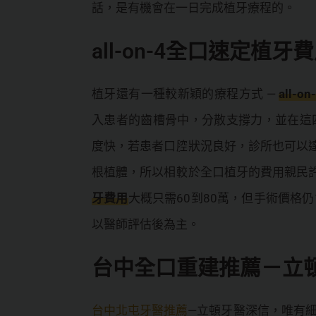
話，是有機會在一日完成植牙療程的。
all-on-4全口速定植
植牙還有一種較新穎的療程方式 —
all-
入患者的齒槽骨中，分散支撐力，並在這
度快，若患者口腔狀況良好，診所也可以
根植體，所以相較於全口植牙的費用親民
牙費用
大概只需60到80萬，但手術價格
以醫師評估後為主。
台中全口重建推薦－立
台中北屯牙醫推薦
—立頓牙醫深信，唯有