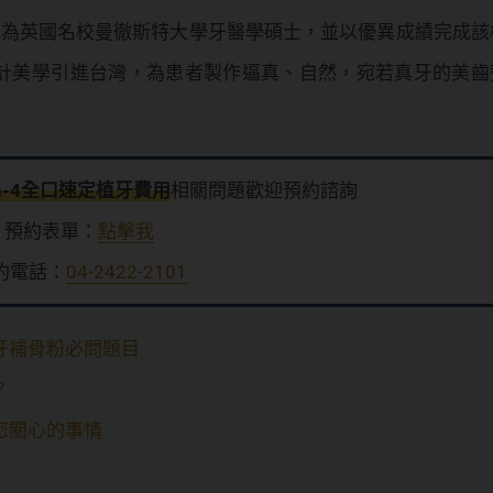
，為英國名校曼徹斯特大學牙醫學碩士，並以優異成績完成該
計美學引進台灣，為患者製作逼真、自然，宛若真牙的美齒
on-4全口速定植牙費用
相關問題歡迎預約諮詢
預約表單：
點擊我
約電話：
04-2422-2101
牙補骨粉必問題目
？
您關心的事情