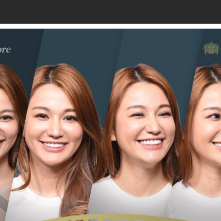
是因為口腔健康的衛生觀念不足，無法落實牙齒清潔，加上
況，刷牙時更難以清潔牙縫處。時間一久，牙齒無法再承受
。
案是我們的日常需要正常的咬合功能。多顆
缺牙不補
會造成
嚼功能。不少年老的患者會選用活動假牙來改善這個困擾，
對牙齦的刺激性，漸漸牙齦萎縮，最後活動假牙也開始無法
物，過度的增加腸胃的負擔，等於無法好好的攝取營養，人